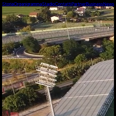
Storia
Organigramma
Stadio
Contatti
Partner
Business
News