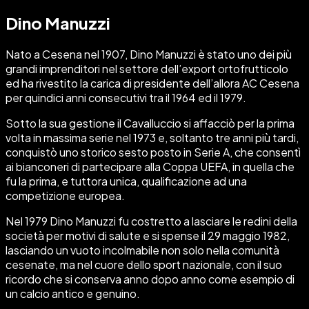
Dino Manuzzi
Nato a Cesena nel 1907, Dino Manuzzi è stato uno dei più
grandi imprenditori nel settore dell’export ortofrutticolo
ed ha rivestito la carica di presidente dell’allora AC Cesena
per quindici anni consecutivi tra il 1964 ed il 1979.
Sotto la sua gestione il Cavalluccio si affacciò per la prima
volta in massima serie nel 1973 e, soltanto tre anni più tardi,
conquistò uno storico sesto posto in Serie A, che consentì
ai bianconeri di partecipare alla Coppa UEFA, in quella che
fu la prima, e tuttora unica, qualificazione ad una
competizione europea.
Nel 1979 Dino Manuzzi fu costretto a lasciare le redini della
società per motivi di salute e si spense il 29 maggio 1982,
lasciando un vuoto incolmabile non solo nella comunità
cesenate, ma nel cuore dello sport nazionale, con il suo
ricordo che si conserva anno dopo anno come esempio di
un calcio antico e genuino.